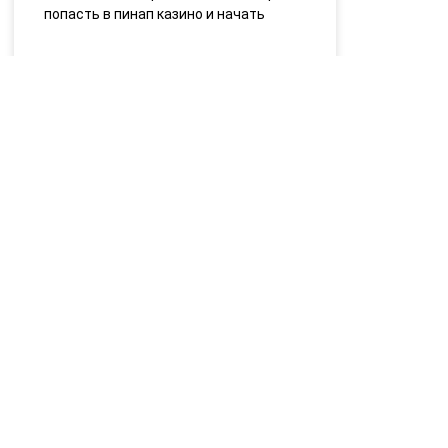
попасть в пинап казино и начать
READ MORE »
August 8, 2026
No Comments
ownload Here