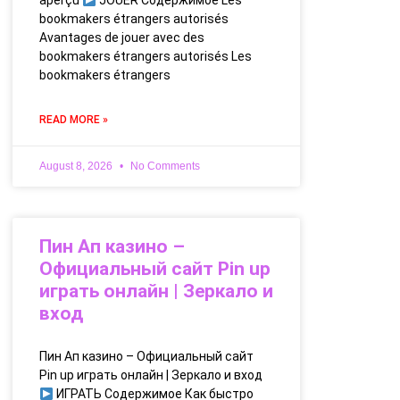
aperçu
JOUER Содержимое Les
bookmakers étrangers autorisés
Avantages de jouer avec des
bookmakers étrangers autorisés Les
bookmakers étrangers
READ MORE »
August 8, 2026
No Comments
Пин Ап казино –
Официальный сайт Pin up
играть онлайн | Зеркало и
вход
Пин Ап казино – Официальный сайт
Pin up играть онлайн | Зеркало и вход
ИГРАТЬ Содержимое Как быстро