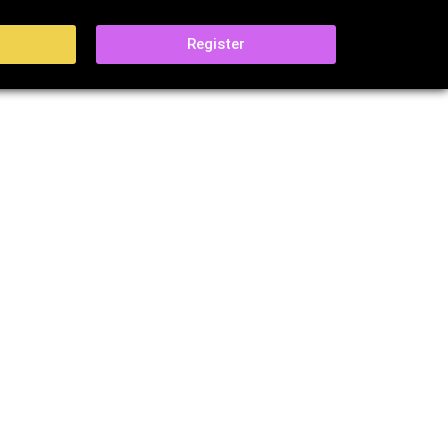
Register