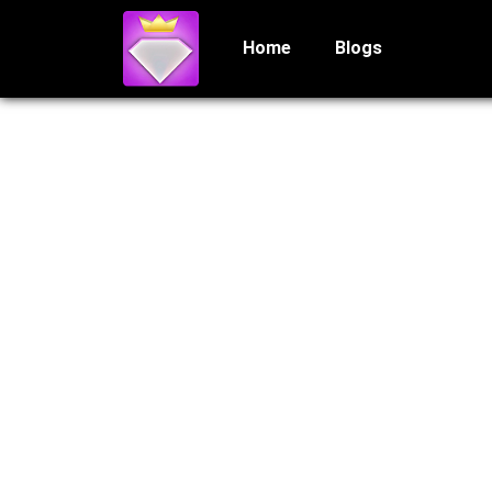
Home
Blogs